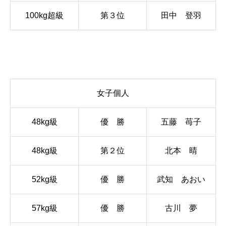
100kg超級
第３位
田中 登羽
女子個人
48kg級
優 勝
五藤 苺子
48kg級
第２位
北本 晴
52kg級
優 勝
武知 あおい
57kg級
優 勝
古川 夢