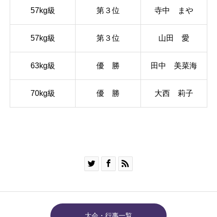
57kg級
第３位
寺中 まや
57kg級
第３位
山田 愛
63kg級
優 勝
田中 美菜海
70kg級
優 勝
大西 莉子



大会・行事一覧