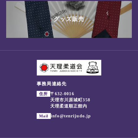
グッズ販売
事務局連絡先
住所
〒632-0016
天理市川原城町358
天理柔道順正館内
Mail
info@tenrijudo.jp