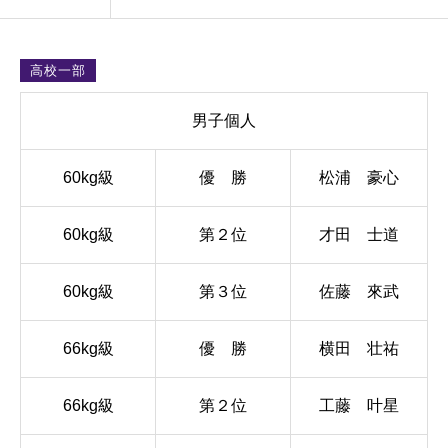
高校一部
男子個人
60kg級
優 勝
松浦 豪心
60kg級
第２位
才田 士道
60kg級
第３位
佐藤 來武
66kg級
優 勝
横田 壮祐
66kg級
第２位
工藤 叶星