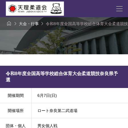



大会・行事
令和8年度全国高等学校総合体育大会柔道競
令和8年度全国高等学校総合体育大会柔道競技奈良県予
選
開催期間
6月7日(日)
開催場所
ロート奈良第二武道場
団体・個人
男女個人戦