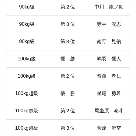
90kg級
第２位
中川 龍ノ助
90kg級
第３位
寺中 潤志
90kg級
第３位
南野 晃佑
100kg級
優 勝
嶋羽 優人
100kg級
第２位
齊藤 孝仁
100kg超級
優 勝
星尾 勇希
100kg超級
第２位
尾坐原 泰斗
100kg超級
第３位
菅原 澄空