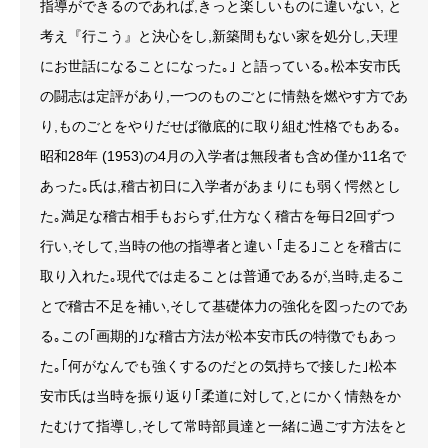
指導ができるのであれば,きっと楽しいものに違いない, と
考え『行こう』と決心をし,新築間もない家を処分し,天理
にお世話になることになった｡｣ と語っている｡松本安市氏
の闘志は定評があり,一つのものごとに情熱を燃やす方であ
り,ものごとをやりだせば徹底的に取り組む性格でもある｡
昭和28年 (1953)の4月の入学者は無段者も含め僅か11名で
あった｡氏は,稽古初日に入学者があまりにも弱く愕然とし
た｡満足な稽古相手もおらず,仕方なく稽古を毎日2回ずつ
行い,そして,当時の他の指導者と違い ｢走る｣ことを稽古に
取り入れた｡現代では走ることは普通であるが,当時,走るこ
とで稽古不足を補い,そして基礎体力の強化を図ったのであ
る｡この｢画期的｣な稽古方法が松本安市氏の特徴でもあっ
た｡｢何がなんでも強くするのだとの気持ちで接した｣松本
安市氏は当時を振り返り｢柔道に対して,とにかく情熱をか
たむけて指導し,そして常時部員達と一緒に過ごす方法をと