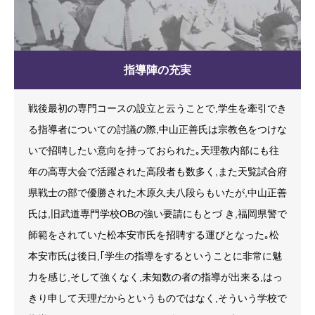
指導陣の充実
戦後最初の専門コースの設立と云うことで,学生を牽引でき
る指導者についての討議の際,中山正善氏は宗教色をつけな
いで招聘したい意向を持っておられた｡天理教内部にも往
年の高専大会で活躍された高段者も数多く,また天覧試合府
県戦士の部で優勝された木原久夫八段らもいたが,中山正善
氏は,旧武道専門学校OBの強い要請にもとづ き,福岡県警で
師範をされていた松本安市氏を招聘する運びとなった｡松
本安市氏は後日,｢学生の指導をするということに非常に魅
力を感じ,そして強くなく,未知数の者の指導が出来る,はっ
きり申して天理だからというものではなく,そういう学校で