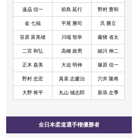
遠刕 信一
前島 延行
野村 豊和
金 七福
平尾 勝司
呉 勝立
笹原 富美雄
川端 智幸
藤猪 省太
二宮 和弘
高橋 政男
細川 伸二
正木 嘉美
大迫 明伸
篠原 信一
野村 忠宏
真喜 志慶治
穴井 隆将
大野 将平
丸山 城志郎
新添 左季
全日本柔道選手権優勝者