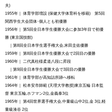
夫)
1955年｜ 体育学部増設 (保健大学体育科を移籍) 第5回
関西学生大会団体･個人とも初優勝
1956年｜ 第5回全日本学生優勝大会に参加3年目で初優
勝 (東京国技館)
｜第8回全日本学生選手権大会,米田圭佑優勝
1959年｜ 第8回全日本学生優勝大会で2回目の優勝
1960年｜ 二代真柱様柔道八段に昇段
｜第9回全日本学生優勝大会で3回目の優勝
1961年｜ 体育学部が高知詰所跡へ移転
1964年｜ 松本安市師範 (天理大学教授)東京五輪 日本監
督 東京五輪,ホフマン2位,金義泰3位
1965年｜ 第4回世界選手権大会,中量級山中2位,金 3位,軽
量級湊谷 2位