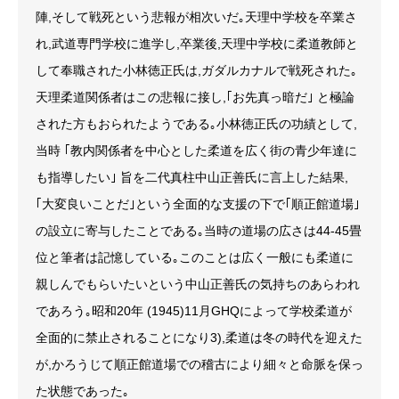
陣,そして戦死という悲報が相次いだ｡天理中学校を卒業さ
れ,武道専門学校に進学し,卒業後,天理中学校に柔道教師と
して奉職された小林徳正氏は,ガダルカナルで戦死された｡
天理柔道関係者はこの悲報に接し,｢お先真っ暗だ｣ と極論
された方もおられたようである｡小林徳正氏の功績として,
当時 ｢教内関係者を中心とした柔道を広く街の青少年達に
も指導したい｣ 旨を二代真柱中山正善氏に言上した結果,
｢大変良いことだ｣という全面的な支援の下で｢順正館道場｣
の設立に寄与したことである｡当時の道場の広さは44-45畳
位と筆者は記憶している｡このことは広く一般にも柔道に
親しんでもらいたいという中山正善氏の気持ちのあらわれ
であろう｡昭和20年 (1945)11月GHQによって学校柔道が
全面的に禁止されることになり3),柔道は冬の時代を迎えた
が,かろうじて順正館道場での稽古により細々と命脈を保っ
た状態であった｡