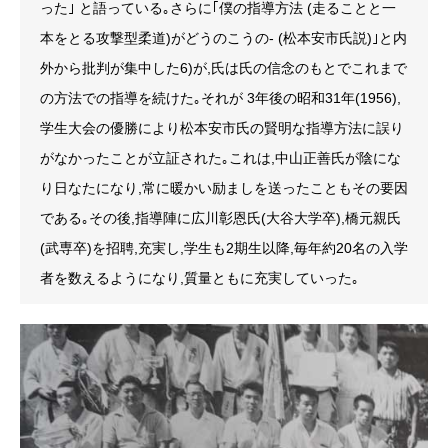
った｣ と語っている｡さらに｢僕の指導方法 (走ることと一
本をとる攻撃型柔道)がどうのこうの- (松本安市氏説)｣と内
外から批判が集中した6)が,氏は氏の信念のもとでこれまで
の方法での指導を続けた｡それが 3年後の昭和31年(1956),
学生大会の優勝により松本安市氏の賢明な指導方法に誤り
がなかったことが立証された｡これは,中山正善氏が陰にな
り日なたになり,常に暖かい励ましを送ったこともその要因
である｡その後,指導陣に広川彰恩氏(大谷大学卒),橋元親氏
(武専卒)を招聘,充実し,学生も2期生以降,毎年約20名の入学
者を数えるようになり,質量ともに充実していった｡