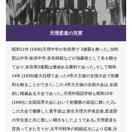
天理柔道の充実
昭和11年 (1936)天理中学が奈良県で 3連覇を飾った｡当時,
郡山中学,畝傍中学,奈良師範などが強豪校として名を馳せ
ており,奈良県3連覇は価値ある勝利であった｡そして昭和
14年 (1939)最大目標であった4帝大主催の全国大会で初勝
利を飾ることができた｡この 4帝大主催の全国大会は,全国
的に権威ある大会であった｡天理外国語学校も昭和15年
(1940)に全国高専大会において初優勝の栄冠に輝いた2)｡
この大会で優勝した選手達は,新生天理大学発足後,柔道部
の学生達と共に激しい稽古をしたようである｡天理柔道を
背負ってきた方々が,太平洋戦争の戦線拡大により召集,出