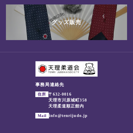
グッズ販売
事務局連絡先
住所
〒632-0016
天理市川原城町358
天理柔道順正館内
Mail
info@tenrijudo.jp