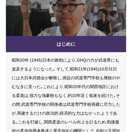
はじめに
昭和20年 (1945)日本の敗戦により,GHQの力が武道界にも
波及するようになった｡ そして,昭和21年(1945)10月31日
には大日本武徳会が解散し,併設の武道専門学校も廃校のや
むなきに至った｡これにより,昭和20年代の関西地区におけ
る柔道は,強力な強豪校もなく,約10年近く低迷を続けた｡そ
の間,武道専門学校の関係者は武道専門学校再建に尽力した
が,再建するだけの政治的,経済的な力はなかったようであ
る｡これを打破し,関西柔道のレベル向上を計るため,戦後最
初の柔道指導者養成と選手強化の機関として,当初は天理短