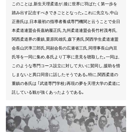
このことは,新生天理柔道が,後に世界に羽ばたく第一歩を
踏み出す記念すべきできごととなった｡これに先立ち,中山
正善氏は,日本最初の指導者養成専門機関と云うことで全日
本柔道連盟会長嘉納履正氏,九州柔道連盟会長竹村茂考氏,
関西柔道界の重鎮,栗原民雄氏,森下勇氏,関西学生柔道連盟
会長山沢準三郎氏,同副会長の広瀬省三氏,同理事長山内亘
氏等を一同に集め,各氏より丁寧に意見を聴取した｡一同は,
このような専門コース設立に対して大いに賛同し,援助を惜
しまないと異口同音に話したそうである｡特に,関西柔道の
重鎮の各氏は ｢武道専門学校｣再現の夢を天理大学の柔道に
託している観が強くあったようである｡