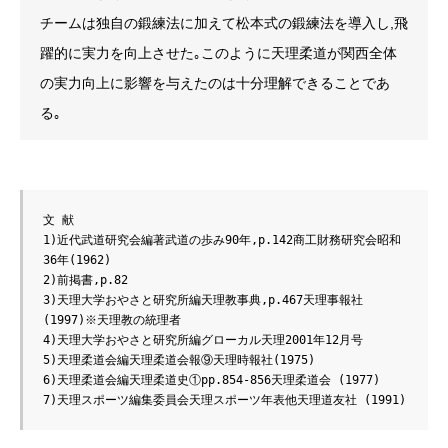
チームは独自の鍛練法に加えて松本式の鍛練法を導入し,飛
躍的に実力を向上させた｡このように天理柔道が関西全体
の実力向上に影響を与えたのは十分理解できることであ
る｡
文 献

1)近代武道研究会編著武道の歩み90年,p.142商工財務研究会昭和
36年(1962)

2)前掲書,p.82

3)天理大学おやさと研究所編天理教事典,p.467天理事報社 
(1997)※天理教の統理者

4)天理大学おやさと研究所編グローカル天理2001年12月号

5)天理柔道会編天理柔道会報⑨天理時報社(1975)

6)天理柔道会編天理柔道史①pp.854-856天理柔道会 (1977)

7)天理スポーツ編集委員会天理スポーツ年表他天理道友社 (1991)