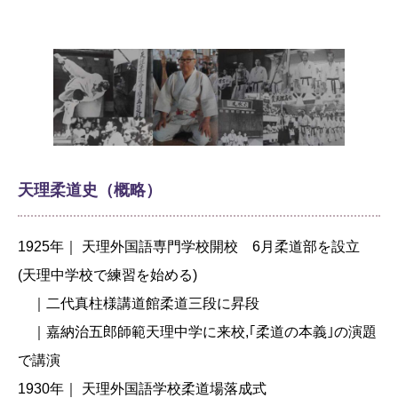
天理柔道史（概略）
1925年｜ 天理外国語専門学校開校 6月柔道部を設立
(天理中学校で練習を始める)
｜二代真柱様講道館柔道三段に昇段
｜嘉納治五郎師範天理中学に来校,｢柔道の本義｣の演題
で講演
1930年｜ 天理外国語学校柔道場落成式