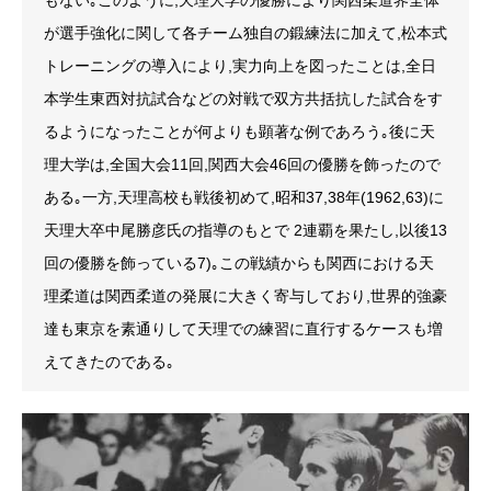
もない｡このように,天理大学の優勝により関西柔道界全体
が選手強化に関して各チーム独自の鍛練法に加えて,松本式
トレーニングの導入により,実力向上を図ったことは,全日
本学生東西対抗試合などの対戦で双方共括抗した試合をす
るようになったことが何よりも顕著な例であろう｡後に天
理大学は,全国大会11回,関西大会46回の優勝を飾ったので
ある｡一方,天理高校も戦後初めて,昭和37,38年(1962,63)に
天理大卒中尾勝彦氏の指導のもとで 2連覇を果たし,以後13
回の優勝を飾っている7)｡この戦績からも関西における天
理柔道は関西柔道の発展に大きく寄与しており,世界的強豪
達も東京を素通りして天理での練習に直行するケースも増
えてきたのである｡