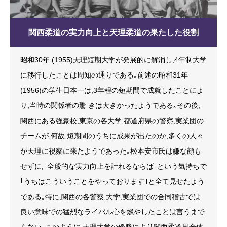
関西柔道の実力向上と天理柔道の果たした役割
昭和30年 (1955)天理短期大学が発展的に解消し,4年制大学
に移行したことは周知の通りである｡前述の昭和31年
(1956)の学生日本一は,3年程の短期間で成就したことによ
り,当時の関係者の驚 きは大きかったようである｡その後,
関西にある強豪校,東京の各大学,都道府県の警察,実業団の
チームが,何故,短期間のうちに成果が出たのか,多くの人々
が天理に視察に来たようであった｡松本安市氏は嫌な顔も
せずに,｢全般的な実力向上を計れるならば｣という気持ちで
｢うちはこういうことをやっております｣と全て見せたよう
である｡特に,関西の各警察,大学,実業団での合同稽古では
良い意味での猛烈なライバル心を燃やしたことは言うまで