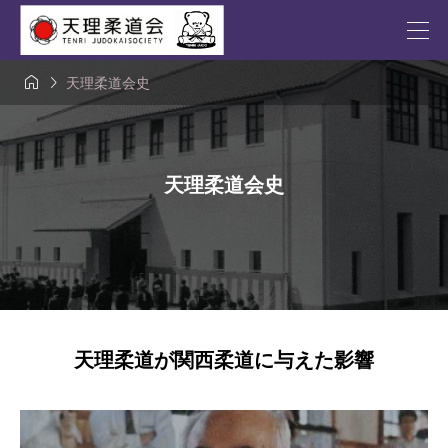


天理柔道会史
天理柔道会史
天理柔道が関西柔道に与えた影響