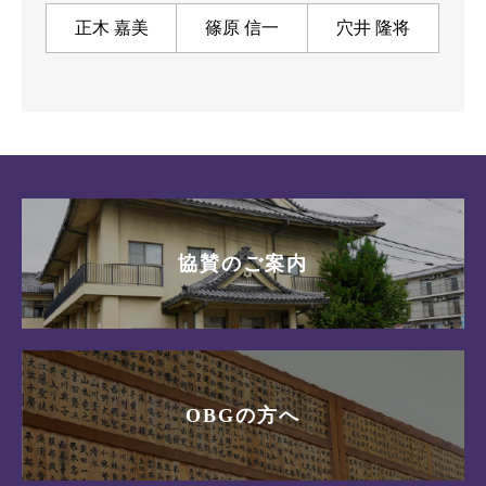
正木 嘉美
篠原 信一
穴井 隆将
協賛のご案内
OBGの方へ