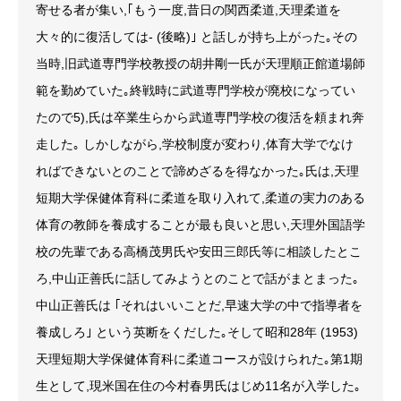
寄せる者が集い,｢もう一度,昔日の関西柔道,天理柔道を
大々的に復活しては- (後略)｣ と話しが持ち上がった｡その
当時,旧武道専門学校教授の胡井剛一氏が天理順正館道場師
範を勤めていた｡終戦時に武道専門学校が廃校になってい
たので5),氏は卒業生らから武道専門学校の復活を頼まれ奔
走した｡ しかしながら,学校制度が変わり,体育大学でなけ
ればできないとのことで諦めざるを得なかった｡氏は,天理
短期大学保健体育科に柔道を取り入れて,柔道の実力のある
体育の教師を養成することが最も良いと思い,天理外国語学
校の先輩である高橋茂男氏や安田三郎氏等に相談したとこ
ろ,中山正善氏に話してみようとのことで話がまとまった｡
中山正善氏は ｢それはいいことだ,早速大学の中で指導者を
養成しろ｣ という英断をくだした｡そして昭和28年 (1953)
天理短期大学保健体育科に柔道コースが設けられた｡第1期
生として,現米国在住の今村春男氏はじめ11名が入学した｡