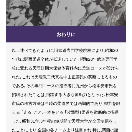
おわりに
以上述べてきたように,旧武道専門学校廃校により,昭和20
年代は関西柔道全体が低迷していた｡昭和28年武道専門学
校に変わる天理短期大保健体育科内に柔道コースが設けら
れた｡これは天理教二代真柱中山正善氏の英断によるもの
である｡その専門コースの指導者に九州から松本安市氏を
招聘されたことは,飛躍する大きな原動力となった｡松本安
市氏の稽古方法は当時の柔道界では画期的であり,脚力を鍛
える ｢走る｣こと,一本をとる ｢攻撃型｣柔道を徹底的に指導
した｡昭和31年,3年程の短期間で天理大学が全国制覇をし
たことにより,全国の各チームより注目され,特に,関西の諸