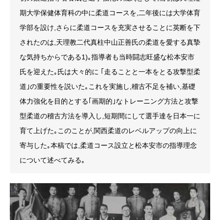
期大学保健体育科の中に柔道コースを,二年後には大学体育
学部を設け,さらに柔道コースを充実させることに英断を下
されたのは,天理教二代真柱中山正善氏の柔道を愛する真摯
な気持ちからである1)｡指導者も当時闘志旺盛な松本安市
氏を迎えた｡氏は大々的に ｢走ることと一本をとる攻撃型柔
道｣の重要性を説いた｡これを実施し,稽古不足を補い,基礎
体力強化を目的とする｢画期的｣なトレーニング方法と攻撃
型柔道の稽古方法を導入し,短期間にして選手達を日本一に
育て上げた｡このことが,関西柔道のレベルアップの向上に
寄与した｡本稿では,柔道コース設立と松本安市の指導理念
について述べてみる｡