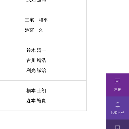
三宅 和平
池宮 久一
鈴木 清一
古川 靖浩
利光 誠治

速報
橋本 士朗
森本 裕貴

お知らせ
