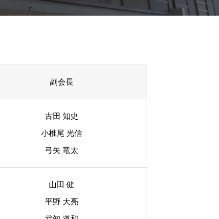
副会長
古田 知史
小椎尾 光信
弓矢 竜太
山田 健
平野 大亮
武知 道和