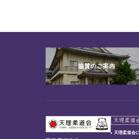
協賛のご案内
天理柔道
天理柔道会