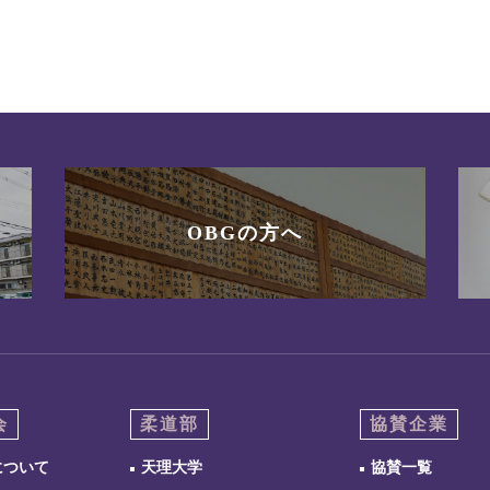
OBGの方へ
会
柔道部
協賛企業
について
天理大学
協賛一覧