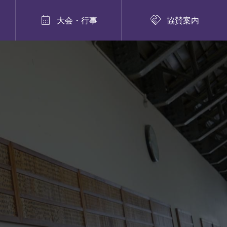


大会・行事
協賛案内