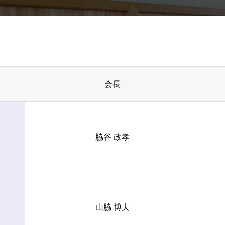
会長
脇谷 政孝
山脇 博夫