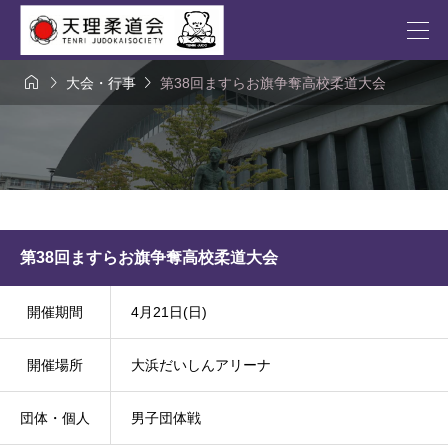



大会・行事
第38回ますらお旗争奪高校柔道大会
第38回ますらお旗争奪高校柔道大会
開催期間
4月21日(日)
開催場所
大浜だいしんアリーナ
団体・個人
男子団体戦