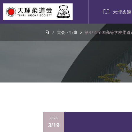

天理柔道



大会・行事
第47回全国高等学校柔道
2025
3/19