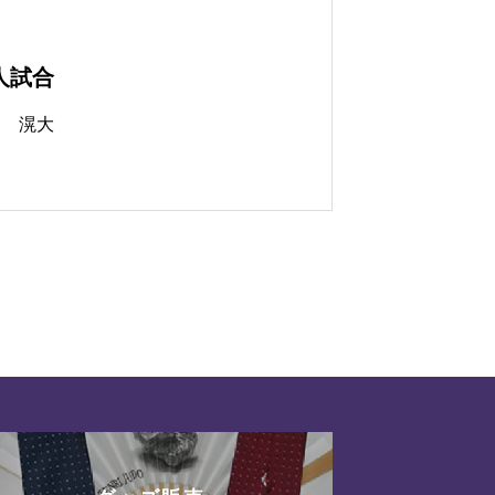
人試合
川 滉大