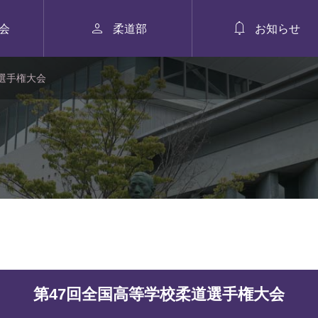


会
柔道部
お知らせ
選手権大会
第47回全国高等学校柔道選手権大会