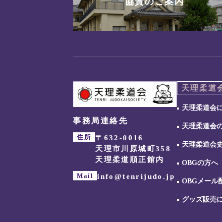
協賛のご案内
天理柔道
天理柔道会
事務局連絡先
天理柔道会
住所
〒632-0016
天理柔道会
天理市川原城町358
天理柔道順正館内
OBGの方へ
Mail
info@tenrijudo.jp
OBGメール
グッズ販売