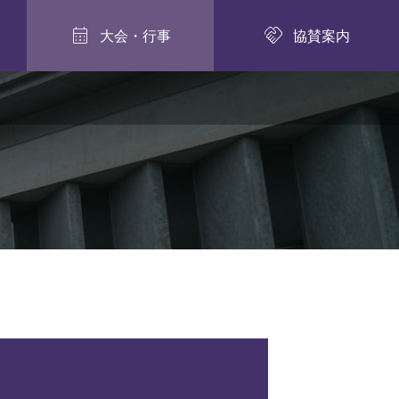


大会・行事
協賛案内