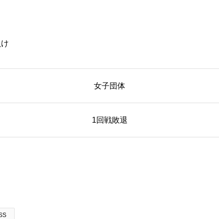
負け
女子団体
1回戦敗退
SS