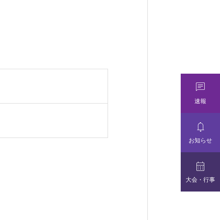

速報

お知らせ

大会・行事