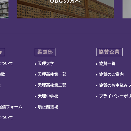
OBGの方へ
会
柔道部
協賛企業
について
天理大学
協賛一覧
の歌
天理高校第一部
協賛のご案内
史
天理高校第二部
協賛のお申込み
天理中学校
プライバシーポ
配信フォーム
順正館道場
について