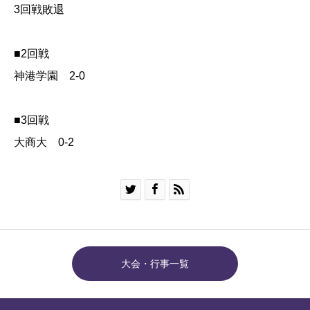
3回戦敗退
■2回戦
神港学園 2-0
■3回戦
大商大 0-2



大会・行事一覧