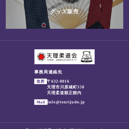
グッズ販売
事務局連絡先
住所
〒632-0016
天理市川原城町358
天理柔道順正館内
Mail
info@tenrijudo.jp